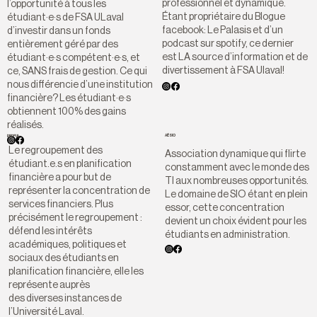
professionnel et dynamique.
l’opportunité à tous les
Étant propriétaire du Blogue
étudiant·e·s de FSA ULaval
facebook: Le Palasis et d’un
d’investir dans un fonds
podcast sur spotify, ce dernier
entièrement géré par des
est LA source d’information et de
étudiant·e·s compétent·e·s, et
divertissement à FSA Ulaval!
ce, SANS frais de gestion. Ce qui
nous différencie d’une institution
financière? Les étudiant·e·s
obtiennent 100% des gains
réalisés.
AÉSIO
REPFUL
Le regroupement des
Association dynamique qui flirte
étudiant.e.s en planification
constamment avec le monde des
financière a pour but de
TI aux nombreuses opportunités.
représenter la concentration de
Le domaine de SIO étant en plein
services financiers. Plus
essor, cette concentration
précisément le regroupement :
devient un choix évident pour les
défend les intérêts
étudiants en administration.
académiques, politiques et
sociaux des étudiants en
planification financière, elle les
représente auprès
des diverses instances de
l’Université Laval.