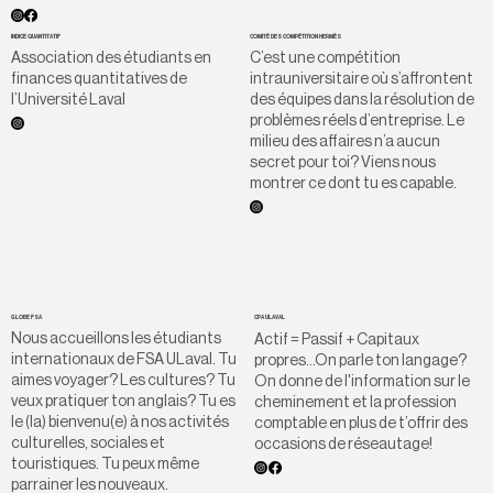
INDICE QUANTITATIF
COMITÉ DES COMPÉTITION HERMÈS
Association des étudiants en
C’est une compétition
finances quantitatives de
intrauniversitaire où s’affrontent
l’Université Laval
des équipes dans la résolution de
problèmes réels d’entreprise. Le
milieu des affaires n’a aucun
secret pour toi? Viens nous
montrer ce dont tu es capable.
GLOBE FSA
CPA ULAVAL
Nous accueillons les étudiants
Actif = Passif + Capitaux
internationaux de FSA ULaval. Tu
propres...On parle ton langage?
aimes voyager? Les cultures? Tu
On donne de l'information sur le
veux pratiquer ton anglais? Tu es
cheminement et la profession
le (la) bienvenu(e) à nos activités
comptable en plus de t’offrir des
culturelles, sociales et
occasions de réseautage!
touristiques. Tu peux même
parrainer les nouveaux.