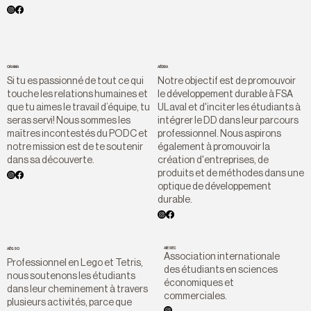
ORAMA
AÉDDA
Si tu es passionné de tout ce qui
Notre objectif est de promouvoir
touche les relations humaines et
le développement durable à FSA
que tu aimes le travail d’équipe, tu
ULaval et d'inciter les étudiants à
seras servi! Nous sommes les
intégrer le DD dans leur parcours
maîtres incontestés du PODC et
professionnel. Nous aspirons
notre mission est de te soutenir
également à promouvoir la
dans sa découverte.
création d'entreprises, de
produits et de méthodes dans une
optique de développement
durable.
AIESEC
AÉGSO
Association internationale
Professionnel en Lego et Tetris,
des étudiants en sciences
nous soutenons les étudiants
économiques et
dans leur cheminement à travers
commerciales.
plusieurs activités, parce que