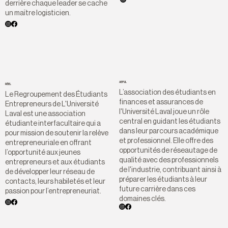
derrière chaque leader se cache
un maître logisticien.
AEFUL
RÉEL
L’association des étudiants en
Le Regroupement des Étudiants
finances et assurances de
Entrepreneurs de L'Université
l'Université Laval joue un rôle
Laval est une association
central en guidant les étudiants
étudiante interfacultaire qui a
dans leur parcours académique
pour mission de soutenir la relève
et professionnel. Elle offre des
entrepreneuriale en offrant
opportunités de réseautage de
l’opportunité aux jeunes
qualité avec des professionnels
entrepreneurs et aux étudiants
de l'industrie, contribuant ainsi à
de développer leur réseau de
préparer les étudiants à leur
contacts, leurs habiletés et leur
future carrière dans ces
passion pour l’entrepreneuriat.
domaines clés.