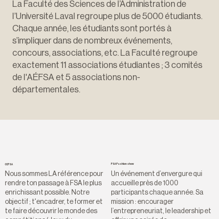
La Faculté des Sciences de l’Administration de
l’Université Laval regroupe plus de 5000 étudiants.
Chaque année, les étudiants sont portés à
s’impliquer dans de nombreux événements,
concours, associations, etc. La Faculté regroupe
exactement 11 associations étudiantes ; 3 comités
de l'AÉFSA et 5 associations non-
départementales.
FSA Fashion show
CCFSA
Un événement d’envergure qui
Nous sommes LA référence pour
accueille près de 1000
rendre ton passage à FSA le plus
participants chaque année. Sa
enrichissant possible. Notre
mission : encourager
objectif ; t'encadrer, te former et
l’entrepreneuriat, le leadership et
te faire découvrir le monde des