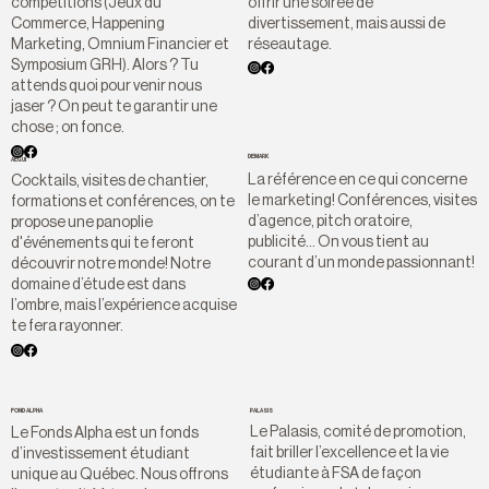
offrir une soirée de
compétitions (Jeux du
divertissement, mais aussi de
Commerce, Happening
réseautage.
Marketing, Omnium Financier et
Symposium GRH). Alors ? Tu
attends quoi pour venir nous
jaser ? On peut te garantir une
chose ; on fonce.
DEMARK
AEGUI
La référence en ce qui concerne
Cocktails, visites de chantier,
le marketing! Conférences, visites
formations et conférences, on te
d’agence, pitch oratoire,
propose une panoplie
publicité... On vous tient au
d'événements qui te feront
courant d’un monde passionnant!
découvrir notre monde! Notre
domaine d’étude est dans
l’ombre, mais l’expérience acquise
te fera rayonner.
PALASIS
FOND ALPHA
Le Palasis, comité de promotion,
Le Fonds Alpha est un fonds
fait briller l’excellence et la vie
d’investissement étudiant
étudiante à FSA de façon
unique au Québec. Nous offrons