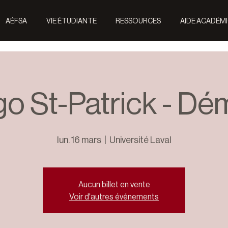
AÉFSA
VIE ÉTUDIANTE
RESSOURCES
AIDE ACADÉM
go St-Patrick - Dé
lun. 16 mars
  |  
Université Laval
Aucun billet en vente
Voir d'autres événements